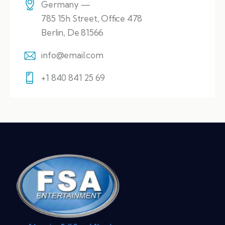
Germany —
785 15h Street, Office 478
Berlin, De 81566
info@email.com
+1 840 841 25 69