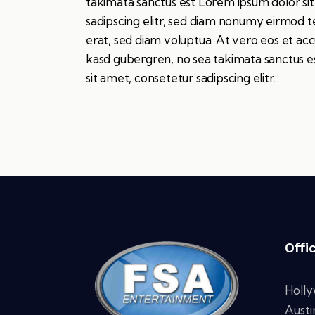
takimata sanctus est Lorem ipsum dolor si
sadipscing elitr, sed diam nonumy eirmod 
erat, sed diam voluptua. At vero eos et acc
kasd gubergren, no sea takimata sanctus e
sit amet, consetetur sadipscing elitr.
Offi
Holl
Austi