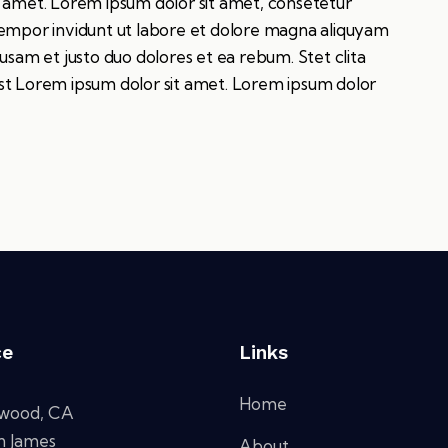
t amet. Lorem ipsum dolor sit amet, consetetur
tempor invidunt ut labore et dolore magna aliquyam
usam et justo duo dolores et ea rebum. Stet clita
st Lorem ipsum dolor sit amet. Lorem ipsum dolor
ce
Links
Home
ywood, CA
n James
About