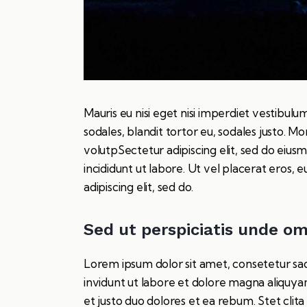
Mauris eu nisi eget nisi imperdiet vestibulu
sodales, blandit tortor eu, sodales justo. Mo
volutpSectetur adipiscing elit, sed do eius
incididunt ut labore. Ut vel placerat eros, eu
adipiscing elit, sed do.
Sed ut perspiciatis unde om
Lorem ipsum dolor sit amet, consetetur sa
invidunt ut labore et dolore magna aliquya
et justo duo dolores et ea rebum. Stet clit