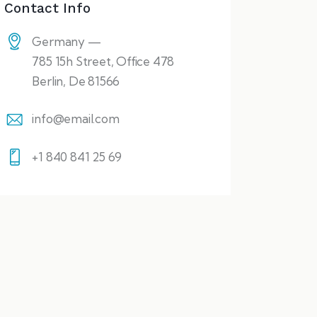
Contact Info
Germany —
785 15h Street, Office 478
Berlin, De 81566
info@email.com
+1 840 841 25 69