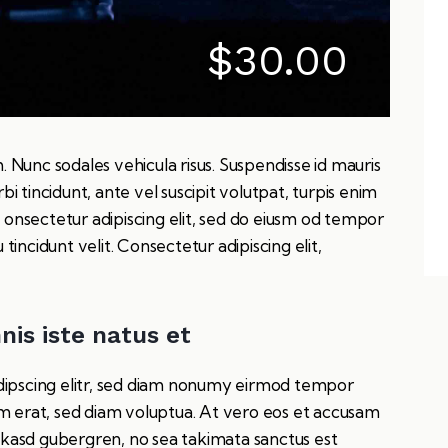
$30.00
m. Nunc sodales vehicula risus. Suspendisse id mauris
rbi tincidunt, ante vel suscipit volutpat, turpis enim
m onsectetur adipiscing elit, sed do eiusm od tempor
 tincidunt velit. Consectetur adipiscing elit,
nis iste natus et
dipscing elitr, sed diam nonumy eirmod tempor
m erat, sed diam voluptua. At vero eos et accusam
a kasd gubergren, no sea takimata sanctus est