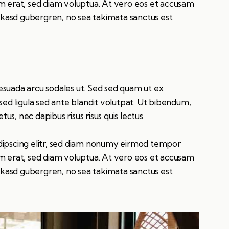
m erat, sed diam voluptua. At vero eos et accusam
a kasd gubergren, no sea takimata sanctus est
esuada arcu sodales ut. Sed sed quam ut ex
 ligula sed ante blandit volutpat. Ut bibendum,
tus, nec dapibus risus risus quis lectus.
dipscing elitr, sed diam nonumy eirmod tempor
m erat, sed diam voluptua. At vero eos et accusam
a kasd gubergren, no sea takimata sanctus est