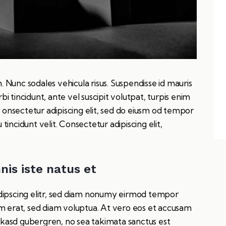
m. Nunc sodales vehicula risus. Suspendisse id mauris
rbi tincidunt, ante vel suscipit volutpat, turpis enim
m onsectetur adipiscing elit, sed do eiusm od tempor
 tincidunt velit. Consectetur adipiscing elit,
nis iste natus et
dipscing elitr, sed diam nonumy eirmod tempor
m erat, sed diam voluptua. At vero eos et accusam
a kasd gubergren, no sea takimata sanctus est