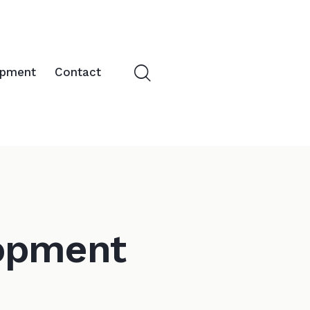
opment
Contact
lopment