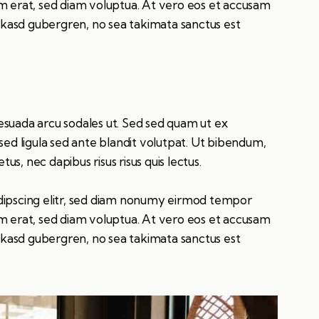
m erat, sed diam voluptua. At vero eos et accusam
a kasd gubergren, no sea takimata sanctus est
esuada arcu sodales ut. Sed sed quam ut ex
 ligula sed ante blandit volutpat. Ut bibendum,
tus, nec dapibus risus risus quis lectus.
dipscing elitr, sed diam nonumy eirmod tempor
m erat, sed diam voluptua. At vero eos et accusam
a kasd gubergren, no sea takimata sanctus est