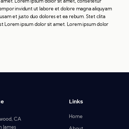
t amet. Lorem ipsum dolor sit amet, consetetur
tempor invidunt ut labore et dolore magna aliquyam
usam et justo duo dolores et ea rebum. Stet clita
st Lorem ipsum dolor sit amet. Lorem ipsum dolor
ce
Links
Home
ywood, CA
n James
About