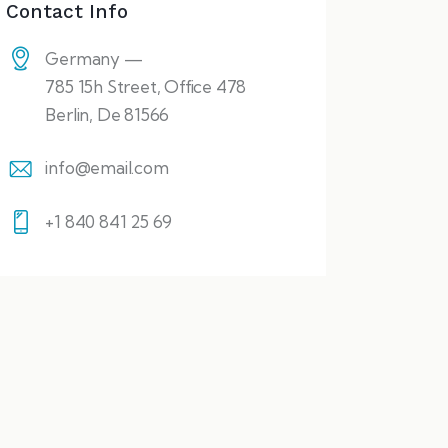
Contact Info
Germany —
785 15h Street, Office 478
Berlin, De 81566
info@email.com
+1 840 841 25 69