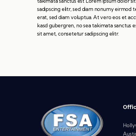
takimata sanctus est Lorem ipsum dolor si
sadipscing elitr, sed diam nonumy eirmod 
erat, sed diam voluptua. At vero eos et acc
kasd gubergren, no sea takimata sanctus e
sit amet, consetetur sadipscing elitr.
Offi
Holl
Austi