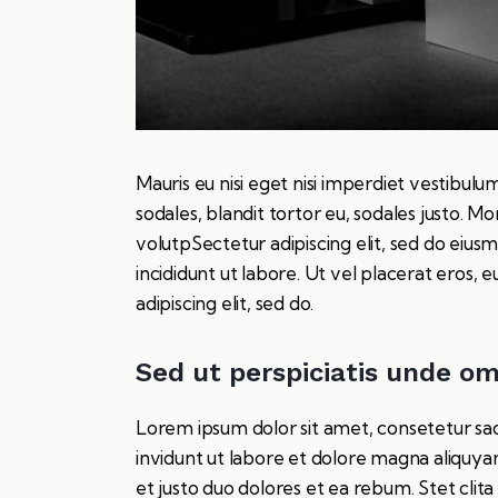
Mauris eu nisi eget nisi imperdiet vestibulu
sodales, blandit tortor eu, sodales justo. Mo
volutpSectetur adipiscing elit, sed do eius
incididunt ut labore. Ut vel placerat eros, eu
adipiscing elit, sed do.
Sed ut perspiciatis unde om
Lorem ipsum dolor sit amet, consetetur sa
invidunt ut labore et dolore magna aliquya
et justo duo dolores et ea rebum. Stet clit