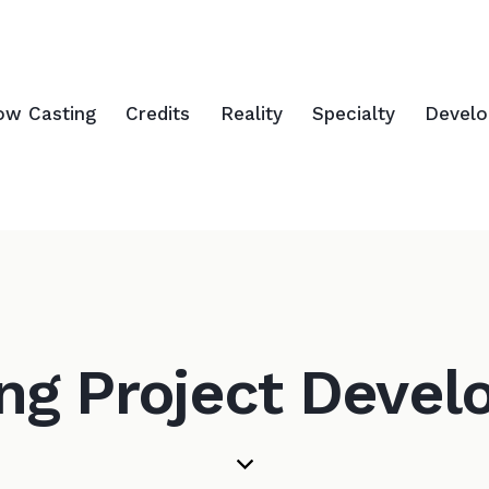
ow Casting
Credits
Reality
Specialty
Devel
ng Project Deve